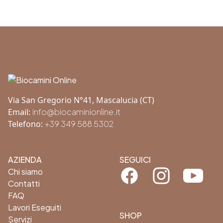
Footer
Via San Gregorio N°41, Mascalucia (CT)
Email:
info@biocaminionline.it
Telefono:
+39 349 588 5302
AZIENDA
SEGUICI
Facebook
Instagram
Youtube
Chi siamo
Contatti
FAQ
Lavori Eseguiti
SHOP
Servizi