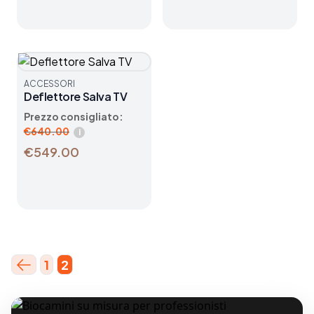
ACCESSORI
Deflettore Salva TV
Prezzo consigliato:
€
640.00
i
€549.00
1
2