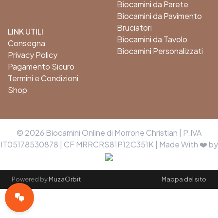
Biocamini da Parete
Biocamini da Pavimento
Bruciatori
LINK UTILI
Biocamini da Tavolo
Consegna
Biocamini Personalizzati
Privacy Policy
Pagamento Sicuro
Termini e Condizioni
Shop
© 2026 Biocamini Online di Morrone Christian | P.IVA
IT05178530878 | CF MRRCRS81P12C351K | Made With ❤️ by
Powered by
MuzaOrbit
Mappa del sito