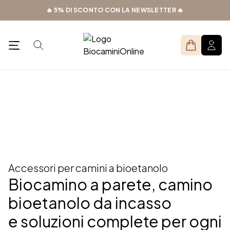
Skip
🔥 5% DI SCONTO CON LA NEWSLETTER 🔥
to
content
Search
Open menu
Prodotti
Accessori
>
Accessori per camini a bioetanolo
Biocamino a parete, camino
bioetanolo da incasso
e soluzioni complete per ogni