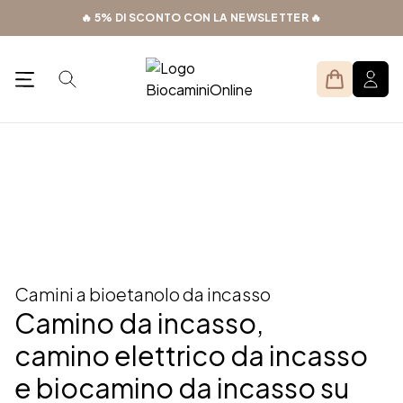
Skip
🔥 5% DI SCONTO CON LA NEWSLETTER 🔥
to
content
Search
Open menu
Prodotti
Da Incasso
>
Camini a bioetanolo da incasso
Camino da incasso,
camino elettrico da incasso
e biocamino da incasso su