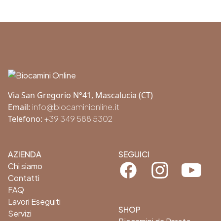
Footer
Via San Gregorio N°41, Mascalucia (CT)
Email:
info@biocaminionline.it
Telefono:
+39 349 588 5302
AZIENDA
SEGUICI
Facebook
Instagram
Youtube
Chi siamo
Contatti
FAQ
Lavori Eseguiti
SHOP
Servizi