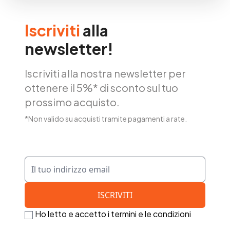
Iscriviti
alla
newsletter!
Iscriviti alla nostra newsletter per
ottenere il 5%* di sconto sul tuo
prossimo acquisto.
*Non valido su acquisti tramite pagamenti a rate.
Ho letto e accetto i termini e le condizioni