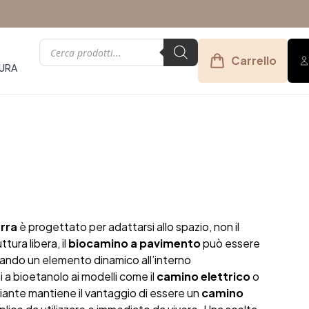
Products
search
Carrello
URA
rra
è progettato per adattarsi allo spazio, non il
ttura libera, il
biocamino a pavimento
può essere
tando un elemento dinamico all’interno
i a bioetanolo ai modelli come il
camino elettrico
o
ariante mantiene il vantaggio di essere un
camino