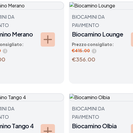
INI DA
BIOCAMINI DA
NTO
PAVIMENTO
mino Merano
Biocamino Lounge
onsigliato:
Prezzo consigliato:
0
€
415.00
i
i
00
€356.00
INI DA
BIOCAMINI DA
NTO
PAVIMENTO
ino Tango 4
Biocamino Olbia