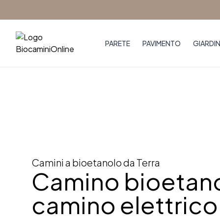
Skip
to
content
PARETE
PAVIMENTO
GIARDI
Prodotti
Biocamini da terra
>
Camini a bioetanolo da Terra
Camino bioetano
camino elettrico