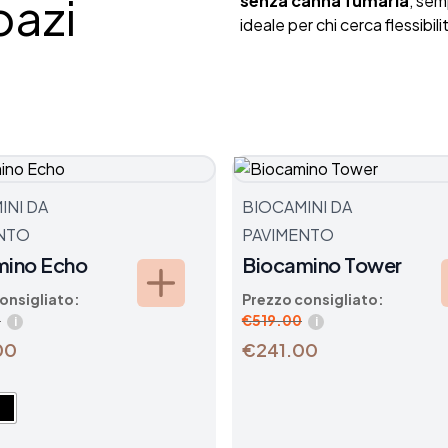
pazi
senza canna fumaria
, sem
ideale per chi cerca flessibi
INI DA
BIOCAMINI DA
NTO
PAVIMENTO
mino Echo
Biocamino Tower
onsigliato:
Prezzo consigliato:
0
€
519.00
i
i
00
€241.00