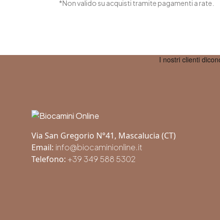
*Non valido su acquisti tramite pagamenti a rate.
Footer
Via San Gregorio N°41, Mascalucia (CT)
Email:
info@biocaminionline.it
Telefono:
+39 349 588 5302