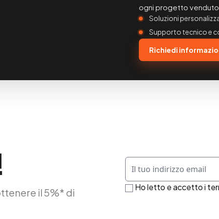
ogni progetto venduto 
Soluzioni personalizz
Supporto tecnico e 
Richiedi informazio
!
Ho letto e accetto i ter
ottenere il 5%* di