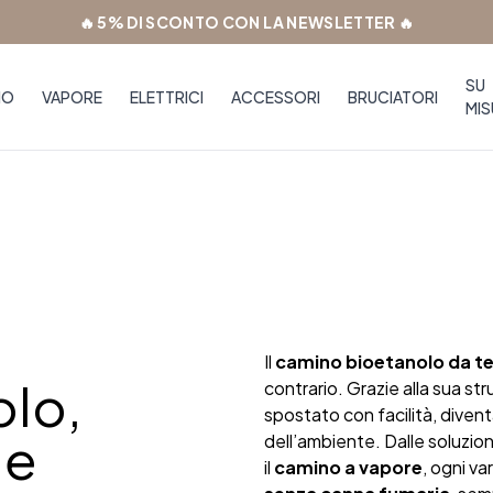
🔥 5% DI SCONTO CON LA NEWSLETTER 🔥
SU
NO
VAPORE
ELETTRICI
ACCESSORI
BRUCIATORI
MIS
Il
camino bioetanolo da te
lo,
contrario. Grazie alla sua stru
spostato con facilità, diven
 e
dell’ambiente. Dalle soluzion
il
camino a vapore
, ogni v