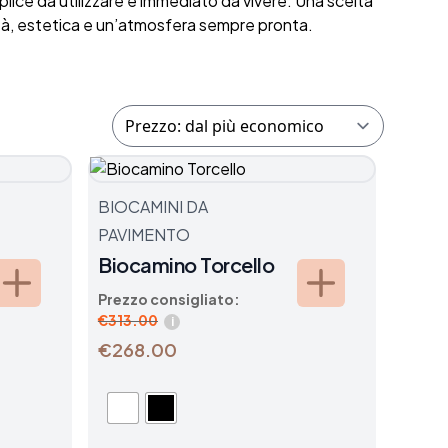
plice da utilizzare e immediato da vivere. Una scelta
lità, estetica e un’atmosfera sempre pronta.
BIOCAMINI DA
PAVIMENTO
Biocamino Torcello
Prezzo consigliato:
€
313.00
i
€268.00