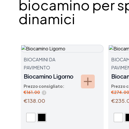
biocamino per s
dinamici
BIOCAMINI DA
BIOCAM
PAVIMENTO
PAVIME
Biocamino Ligorno
Bioca
Prezzo consigliato:
Prezzo c
€
161.00
€
274.0
i
€138.00
€235.