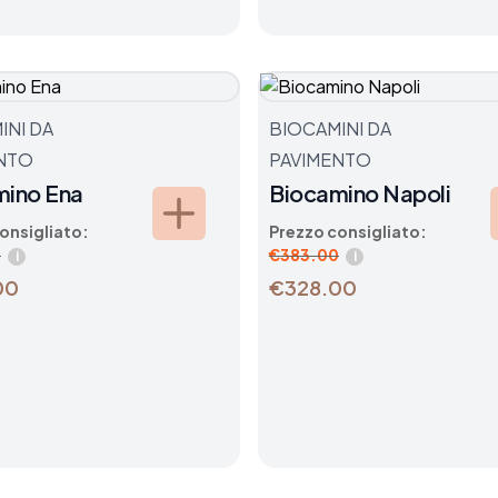
INI DA
BIOCAMINI DA
NTO
PAVIMENTO
mino Ena
Biocamino Napoli
onsigliato:
Prezzo consigliato:
0
€
383.00
i
i
00
€328.00