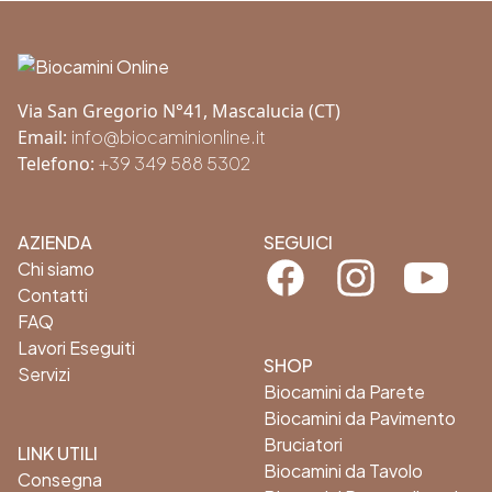
Footer
Via San Gregorio N°41, Mascalucia (CT)
Email:
info@biocaminionline.it
Telefono:
+39 349 588 5302
AZIENDA
SEGUICI
Facebook
Instagram
Youtube
Chi siamo
Contatti
FAQ
Lavori Eseguiti
SHOP
Servizi
Biocamini da Parete
Biocamini da Pavimento
Bruciatori
LINK UTILI
Biocamini da Tavolo
Consegna