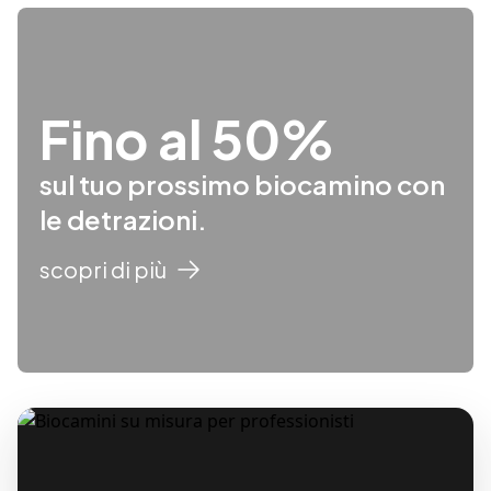
Fino al 50%
sul tuo prossimo biocamino con
le detrazioni.
scopri di più