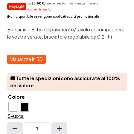
da
23,50 €
/mese per 10 mesi senza interessi
scopri di più
Biocamino Echo da pavimento/tavolo accompagnerà
le vostre serate, bruciatore regolabile da 0,2 litri
Visualizza in 3D
🚚 Tutte le spedizioni sono assicurate al 100%
del valore
Colore
Svuota
Biocamino