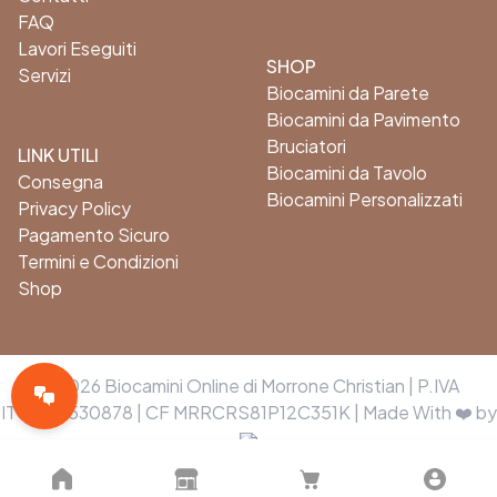
FAQ
Lavori Eseguiti
SHOP
Servizi
Biocamini da Parete
Biocamini da Pavimento
Bruciatori
LINK UTILI
Biocamini da Tavolo
Consegna
Biocamini Personalizzati
Privacy Policy
Pagamento Sicuro
Termini e Condizioni
Shop
© 2026 Biocamini Online di Morrone Christian | P.IVA
IT05178530878 | CF MRRCRS81P12C351K | Made With ❤️ by
Powered by
MuzaOrbit
Mappa del sito