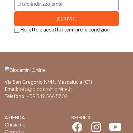
Ho letto e accetto i termini e le condizioni
Footer
Via San Gregorio N°41, Mascalucia (CT)
Email:
info@biocaminionline.it
Telefono:
+39 349 588 5302
AZIENDA
SEGUICI
Facebook
Instagram
Youtube
Chi siamo
Contatti