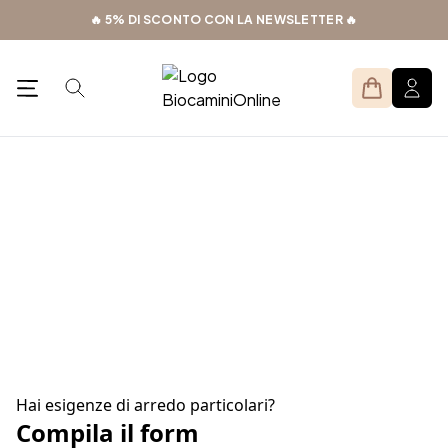
Skip
🔥 5% DI SCONTO CON LA NEWSLETTER 🔥
to
content
Search
Open menu
Resta in contatto
I nostri Contatti
compila il form
Hai esigenze di arredo particolari?
Compila il form