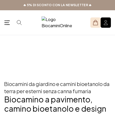
Skip
🔥 5% DI SCONTO CON LA NEWSLETTER 🔥
to
content
Search
Open menu
Prodotti
Giardino
>
Biocamini da giardino e camini bioetanolo da
terra per esterni senza canna fumaria
Biocamino a pavimento,
camino bioetanolo e design