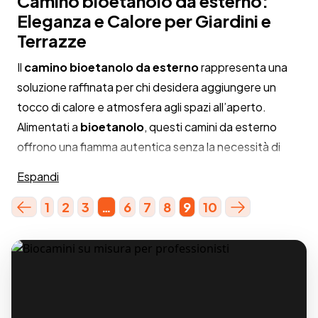
Camino bioetanolo da esterno:
Eleganza e Calore per Giardini e
Terrazze
Il
camino bioetanolo da esterno
rappresenta una
soluzione raffinata per chi desidera aggiungere un
tocco di calore e atmosfera agli spazi all’aperto.
Alimentati a
bioetanolo
, questi camini da esterno
offrono una fiamma autentica senza la necessità di
una canna fumaria, rendendoli ideali per
giardini,
Espandi
terrazze, verande e patii
. La combustione pulita del
bioetanolo garantisce l’assenza di fumo, cenere o
1
2
3
…
6
7
8
9
10
odori sgradevoli, permettendo di godere del fuoco in
modo ecologico e sicuro.​
Grazie al loro
design versatile
, i camini bioetanolo da
esterno si integrano perfettamente in diversi contesti,
aggiungendo un elemento di design che valorizza