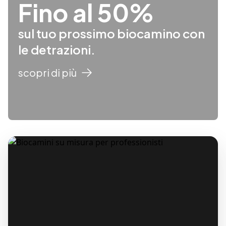
Fino al 50%
sul tuo prossimo biocamino con
le detrazioni.
scopri di più