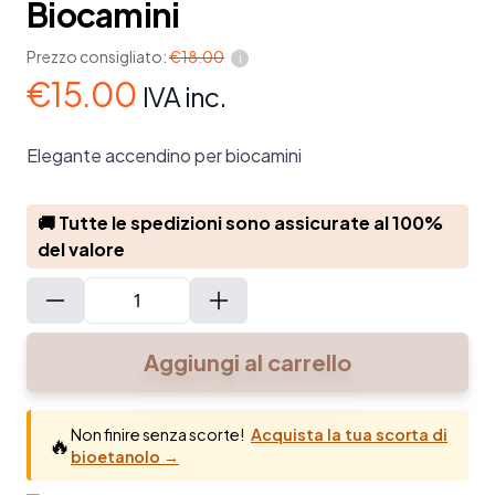
Biocamini
Prezzo consigliato:
€
18.00
i
€
15.00
IVA inc.
Elegante accendino per biocamini
🚚 Tutte le spedizioni sono assicurate al 100%
del valore
Accendino
ricaricabile
Aggiungi al carrello
per
Biocamini
quantità
Non finire senza scorte!
Acquista la tua scorta di
🔥
bioetanolo →