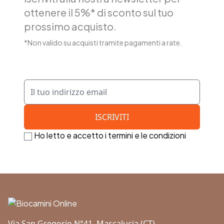
ottenere il 5%* di sconto sul tuo
prossimo acquisto.
*Non valido su acquisti tramite pagamenti a rate.
Ho letto e accetto i termini e le condizioni
Footer
Via San Gregorio N°41, Mascalucia (CT)