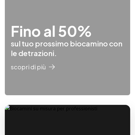
Fino al 50%
sul tuo prossimo biocamino con
le detrazioni.
scopri di più