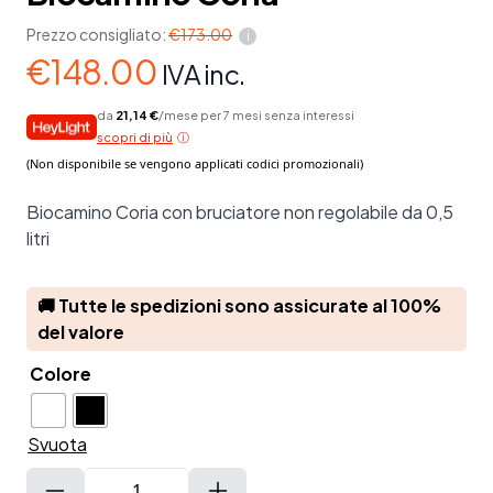
Prezzo consigliato:
€
173.00
i
€
148.00
IVA inc.
da
21,14 €
/mese per 7 mesi senza interessi
scopri di più
Biocamino Coria con bruciatore non regolabile da 0,5
litri
🚚 Tutte le spedizioni sono assicurate al 100%
del valore
Colore
Svuota