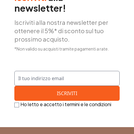
newsletter!
Iscriviti alla nostra newsletter per
ottenere il 5%* di sconto sul tuo
prossimo acquisto.
*Non valido su acquisti tramite pagamenti a rate.
Ho letto e accetto i termini e le condizioni
Footer