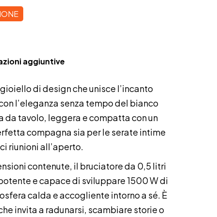
ZIONE
zioni aggiuntive
gioiello di design che unisce l’incanto
con l’eleganza senza tempo del bianco
a da tavolo, leggera e compatta con un
perfetta compagna sia per le serate intime
ci riunioni all’aperto.
ioni contenute, il bruciatore da 0,5 litri
otente e capace di sviluppare 1500 W di
sfera calda e accogliente intorno a sé. È
che invita a radunarsi, scambiare storie o