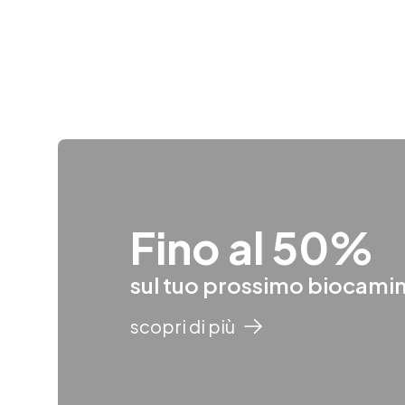
Fino al 50%
sul tuo prossimo biocamin
scopri di più