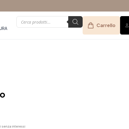
Products
search
Carrello
URA
eo
 senza interessi