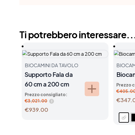
Ti potrebbero interessare..
BIOCAMINI DA TAVOLO
BIOCAM
Supporto Fala da
Bioca
60 cm a 200 cm
Prezzo c
€
405.0
Prezzo consigliato:
€347.
€
3,021.00
i
€939.00