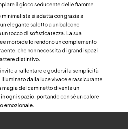
lare il gioco seducente delle fiamme.
 minimalista si adatta con grazia a
 un elegante salotto a un balcone
un tocco di sofisticatezza. La sua
 linee morbide lo rendono un complemento
traente, che non necessita di grandi spazi
attere distintivo.
nvito a rallentare e godersi la semplicità
lluminato dalla luce vivace e rassicurante
a magia del caminetto diventa un
in ogni spazio, portando con sé un calore
to emozionale.