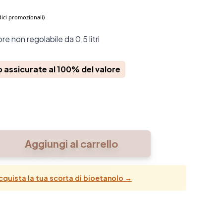
 non regolabile da 0,5 litri
o assicurate al 100% del valore
Aggiungi al carrello
camino
eo
ntità
cquista la tua scorta di bioetanolo →