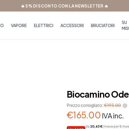
🔥 5% DI SCONTO CON LA NEWSLETTER 🔥
SU
NO
VAPORE
ELETTRICI
ACCESSORI
BRUCIATORI
MIS
Biocamino Odeo
Biocamino Od
Prezzo consigliato:
€
193.00
i
€
165.00
IVA inc.
da
20,63 €
/mese per 8 mesi