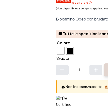
scopri di più
Biocamino Odeo con bruciatore
🚚 Tutte le spedizioni son
Colore
Svuota
Bio
Od
qua
🔥
Non finire senza scorte!
A