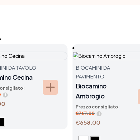
.
INI DA TAVOLO
BIOCAMINI DA
mino Cecina
PAVIMENTO
Biocamino
onsigliato:
0
Ambrogio
i
00
Prezzo consigliato:
€
767.00
i
€658.00