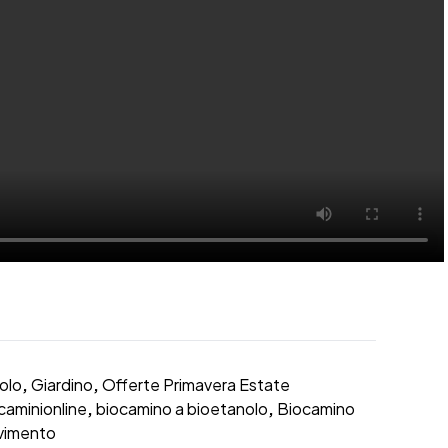
olo
,
Giardino
,
Offerte Primavera Estate
caminionline
,
biocamino a bioetanolo
,
Biocamino
vimento