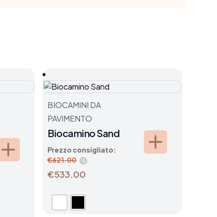
BIOCAMINI DA
BIOCA
PAVIMENTO
PAVI
Biocamino Sand
Bioc
Prezzo consigliato:
Prezzo
€
621.00
€
776.
i
€533.00
€666