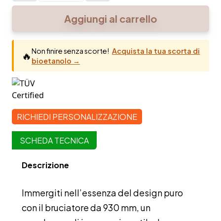
930
Aggiungi al carrello
mm
quantità
Non finire senza scorte!
Acquista la tua scorta di
🔥
bioetanolo →
RICHIEDI PERSONALIZZAZIONE
SCHEDA TECNICA
Descrizione
Immergiti nell’essenza del design puro
con il bruciatore da 930 mm, un