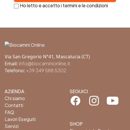
Ho letto e accetto i termini e le condizioni
Footer
Via San Gregorio N°41, Mascalucia (CT)
Email:
info@biocaminionline.it
Telefono:
+39 349 588 5302
AZIENDA
SEGUICI
Facebook
Instagram
Youtube
Chi siamo
Contatti
FAQ
Lavori Eseguiti
SHOP
Servizi