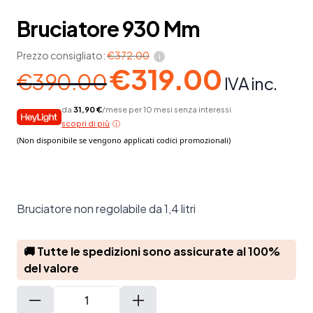
Bruciatore 930 Mm
Prezzo consigliato:
€
372.00
i
€
319.00
Il
Il
€
390.00
IVA inc.
prezzo
prezzo
da
31,90 €
/mese per 10 mesi senza interessi
originale
attuale
scopri di più
era:
è:
€390.00.
€319.00.
Bruciatore non regolabile da 1,4 litri
🚚 Tutte le spedizioni sono assicurate al 100%
del valore
Bruciatore