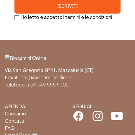
Ho letto e accetto i termini e le condizioni
Footer
Via San Gregorio N°41, Mascalucia (CT)
Email:
info@biocaminionline.it
Telefono:
+39 349 588 5302
AZIENDA
SEGUICI
Facebook
Instagram
Youtube
Chi siamo
Contatti
FAQ