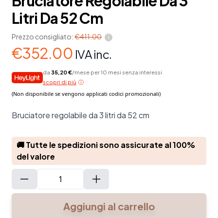
Bruciatore Regolabile Da 3
Litri Da 52 Cm
Prezzo consigliato:
€
411.00
i
€
352.00
IVA inc.
da
35,20 €
/mese per 10 mesi senza interessi
scopri di più
Bruciatore regolabile da 3 litri da 52 cm
🚚 Tutte le spedizioni sono assicurate al 100%
del valore
Bruciatore
regolabile
Aggiungi al carrello
da