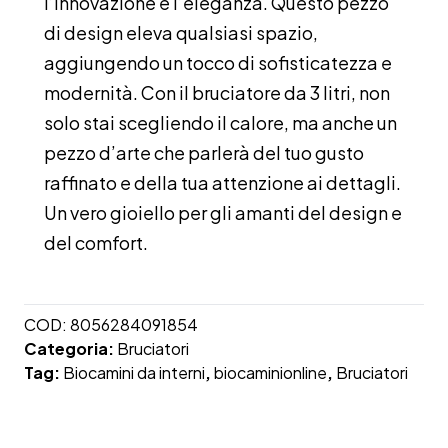
l’innovazione e l’eleganza. Questo pezzo
di design eleva qualsiasi spazio,
aggiungendo un tocco di sofisticatezza e
modernità. Con il bruciatore da 3 litri, non
solo stai scegliendo il calore, ma anche un
pezzo d’arte che parlerà del tuo gusto
raffinato e della tua attenzione ai dettagli.
Un vero gioiello per gli amanti del design e
del comfort.
COD:
8056284091854
Categoria:
Bruciatori
Tag:
Biocamini da interni
,
biocaminionline
,
Bruciatori