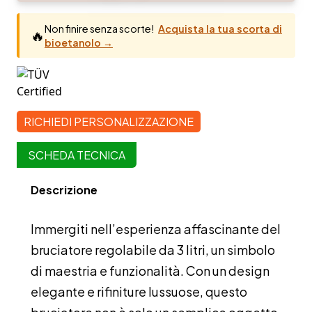
3
litri
Non finire senza scorte!
Acquista la tua scorta di
🔥
da
bioetanolo →
52
cm
quantità
RICHIEDI PERSONALIZZAZIONE
SCHEDA TECNICA
Descrizione
Immergiti nell’esperienza affascinante del
bruciatore regolabile da 3 litri, un simbolo
di maestria e funzionalità. Con un design
elegante e rifiniture lussuose, questo